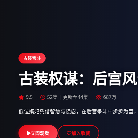
科幻文艺
AI诗人：星空十
9.5
9.5
128分钟
149分钟
643万
532万
9.5
52集 | 更新至44集
687万
一台被输入全部人类诗集的AI，开始创作前所未有
的灾难。
立即观看
立即观看
立即观看
加入收藏
加入收藏
加入收藏