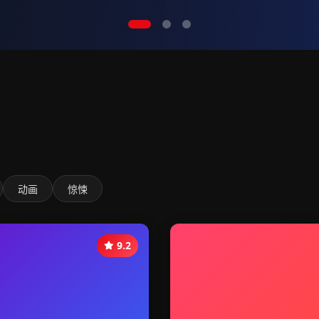
动画
惊悚
9.2